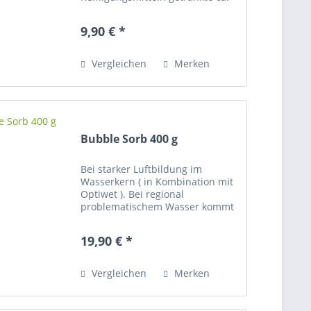
DIN A4 große Vliestücher. Die
enthaltenen Wirkstoffe sind frei
9,90 € *
von Paraffinölen und wurden
speziell für die Pflege und...
Vergleichen
Merken
Bubble Sorb 400 g
Bei starker Luftbildung im
Wasserkern ( in Kombination mit
Optiwet ). Bei regional
problematischem Wasser kommt
es vereinzelt zu starker
Luftentwicklung in den
19,90 € *
Wasserbetten. Bei besonders
starker Luftbildungsproblematik
empfehlen wir die...
Vergleichen
Merken