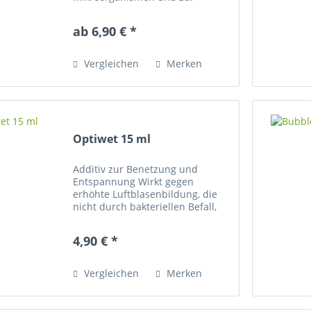
Vermeidung von Geruchs- und
Blasenbildung in
ab 6,90 € *
Wasserbettkernen. Der
Waterclean Mehrbereichs-
Wasserbett-Konditionierer Plus
Vergleichen
Merken
ist gegen...
Optiwet 15 ml
Additiv zur Benetzung und
Entspannung Wirkt gegen
erhöhte Luftblasenbildung, die
nicht durch bakteriellen Befall,
sondern durch die
Wasserzusammensetzung
4,90 € *
verursacht wird ( in Kombination
mit Air-Sorb O2 oder Bubble
Sorb). Der Wirkstoff...
Vergleichen
Merken